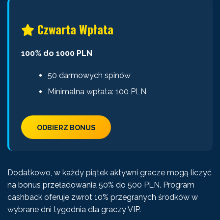
Czwarta Wpłata
100% do 1000 PLN
50 darmowych spinów
Minimalna wpłata: 100 PLN
ODBIERZ BONUS
Dodatkowo, w każdy piątek aktywni gracze mogą liczyć
na bonus przeładowania 50% do 500 PLN. Program
cashback oferuje zwrot 10% przegranych środków w
wybrane dni tygodnia dla graczy VIP.