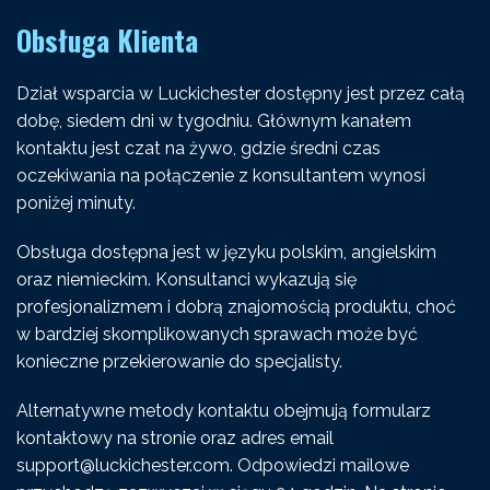
Obsługa Klienta
Dział wsparcia w Luckichester dostępny jest przez całą
dobę, siedem dni w tygodniu. Głównym kanałem
kontaktu jest czat na żywo, gdzie średni czas
oczekiwania na połączenie z konsultantem wynosi
poniżej minuty.
Obsługa dostępna jest w języku polskim, angielskim
oraz niemieckim. Konsultanci wykazują się
profesjonalizmem i dobrą znajomością produktu, choć
w bardziej skomplikowanych sprawach może być
konieczne przekierowanie do specjalisty.
Alternatywne metody kontaktu obejmują formularz
kontaktowy na stronie oraz adres email
support@luckichester.com
. Odpowiedzi mailowe