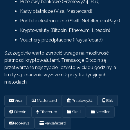
Przelewy bankowe (Przelewy24, Blik)
Karty płatnicze (Visa, Mastercard)
Portfele elektroniczne (Skrill, Neteller, ecoPayz)
Kryptowaluty (Bitcoin, Ethereum, Litecoin)
Vouchery przedpłacone (Paysafecard)
Szczególnie warto zwrócić uwagę na możliwość
płatności kryptowalutami. Transakcje Bitcoin są
przetwarzane najszybciej, często w ciągu godziny, a
limity są znacznie wyższe niż przy tradycyjnych
metodach.
Visa
Mastercard
Przelewy24
Blik
Bitcoin
Ethereum
Skrill
Neteller
ecoPayz
Paysafecard