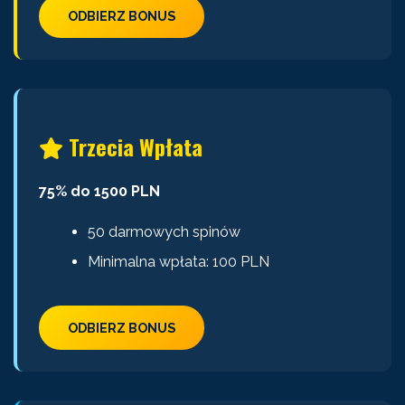
ODBIERZ BONUS
Trzecia Wpłata
75% do 1500 PLN
50 darmowych spinów
Minimalna wpłata: 100 PLN
ODBIERZ BONUS