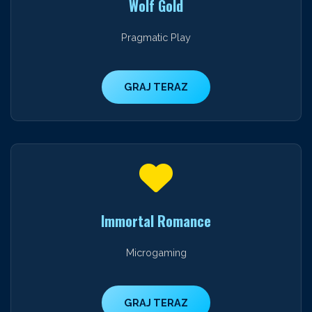
Wolf Gold
Pragmatic Play
GRAJ TERAZ
Immortal Romance
Microgaming
GRAJ TERAZ