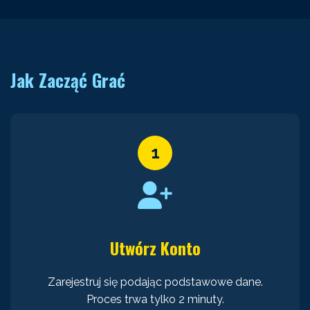
Jak Zacząć Grać
1
Utwórz Konto
Zarejestruj się podając podstawowe dane.
Proces trwa tylko 2 minuty.