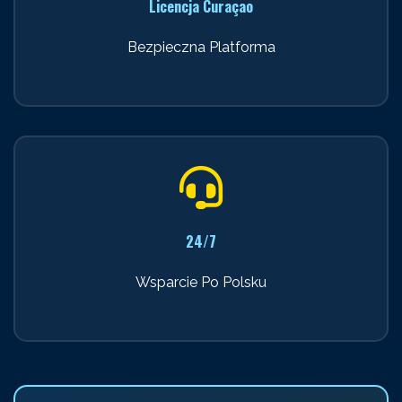
Licencja Curaçao
Bezpieczna Platforma
24/7
Wsparcie Po Polsku