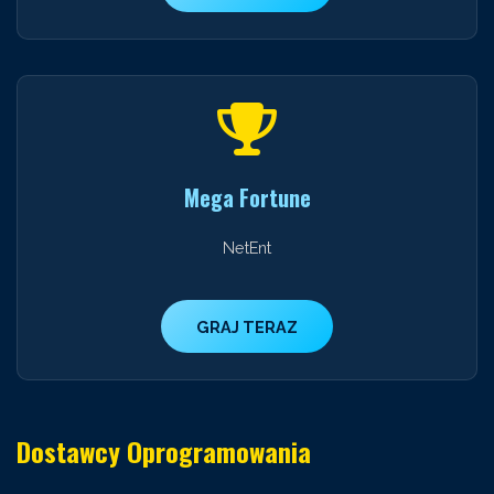
Mega Fortune
NetEnt
GRAJ TERAZ
Dostawcy Oprogramowania