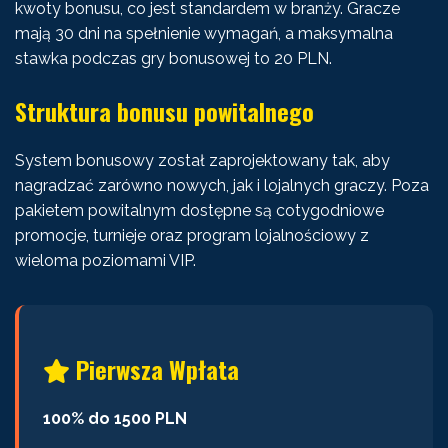
kwoty bonusu, co jest standardem w branży. Gracze
mają 30 dni na spełnienie wymagań, a maksymalna
stawka podczas gry bonusowej to 20 PLN.
Struktura bonusu powitalnego
System bonusowy został zaprojektowany tak, aby
nagradzać zarówno nowych, jak i lojalnych graczy. Poza
pakietem powitalnym dostępne są cotygodniowe
promocje, turnieje oraz program lojalnościowy z
wieloma poziomami VIP.
Pierwsza Wpłata
100% do 1500 PLN