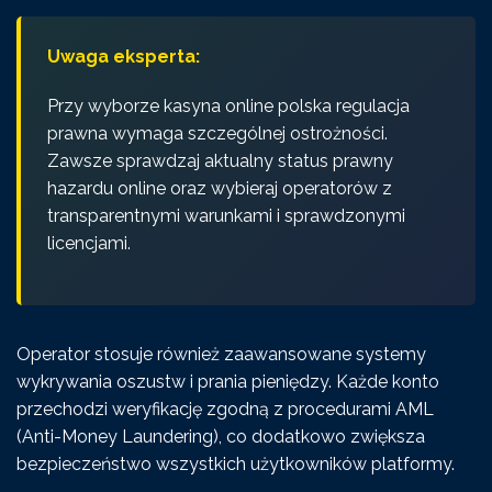
Uwaga eksperta:
Przy wyborze kasyna online polska regulacja
prawna wymaga szczególnej ostrożności.
Zawsze sprawdzaj aktualny status prawny
hazardu online oraz wybieraj operatorów z
transparentnymi warunkami i sprawdzonymi
licencjami.
Operator stosuje również zaawansowane systemy
wykrywania oszustw i prania pieniędzy. Każde konto
przechodzi weryfikację zgodną z procedurami AML
(Anti-Money Laundering), co dodatkowo zwiększa
bezpieczeństwo wszystkich użytkowników platformy.