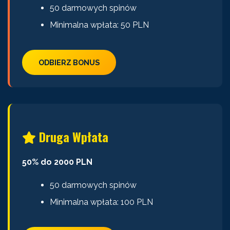
50 darmowych spinów
Minimalna wpłata: 50 PLN
ODBIERZ BONUS
Druga Wpłata
50% do 2000 PLN
50 darmowych spinów
Minimalna wpłata: 100 PLN