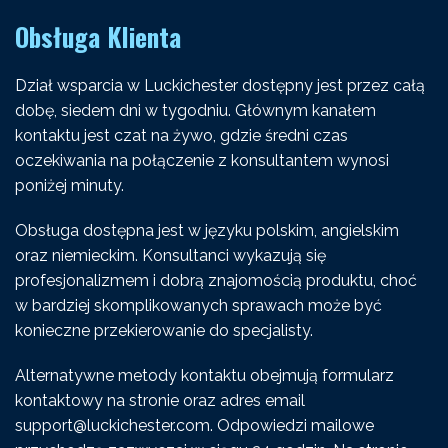
Obsługa Klienta
Dział wsparcia w Luckichester dostępny jest przez całą
dobę, siedem dni w tygodniu. Głównym kanałem
kontaktu jest czat na żywo, gdzie średni czas
oczekiwania na połączenie z konsultantem wynosi
poniżej minuty.
Obsługa dostępna jest w języku polskim, angielskim
oraz niemieckim. Konsultanci wykazują się
profesjonalizmem i dobrą znajomością produktu, choć
w bardziej skomplikowanych sprawach może być
konieczne przekierowanie do specjalisty.
Alternatywne metody kontaktu obejmują formularz
kontaktowy na stronie oraz adres email
support@luckichester.com
. Odpowiedzi mailowe