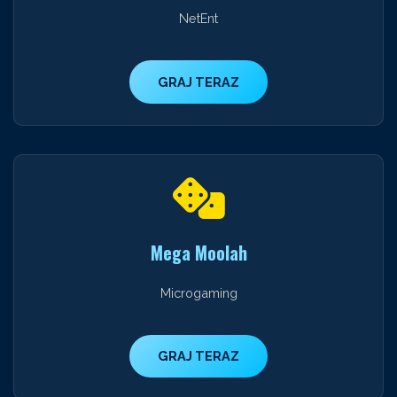
NetEnt
GRAJ TERAZ
Mega Moolah
Microgaming
GRAJ TERAZ