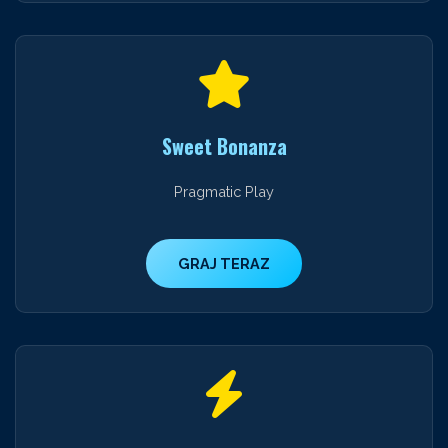
Sweet Bonanza
Pragmatic Play
GRAJ TERAZ