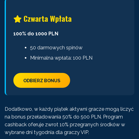
Czwarta Wpłata
100% do 1000 PLN
50 darmowych spinów
Minimalna wpłata: 100 PLN
ODBIERZ BONUS
Dodatkowo, w każdy piątek aktywni gracze mogą liczyć
na bonus przeładowania 50% do 500 PLN. Program
cashback oferuje zwrot 10% przegranych środków w
wybrane dni tygodnia dla graczy VIP.