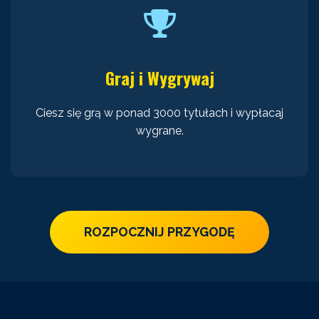
Graj i Wygrywaj
Ciesz się grą w ponad 3000 tytułach i wypłacaj
wygrane.
ROZPOCZNIJ PRZYGODĘ