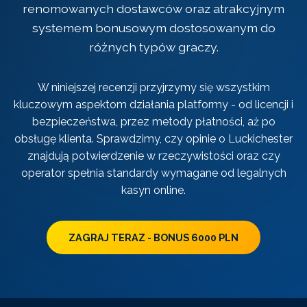
renomowanych dostawców oraz atrakcyjnym
systemem bonusowym dostosowanym do
różnych typów graczy.
W niniejszej recenzji przyjrzymy się wszystkim
kluczowym aspektom działania platformy - od licencji i
bezpieczeństwa, przez metody płatności, aż po
obsługę klienta. Sprawdzimy, czy opinie o Luckichester
znajdują potwierdzenie w rzeczywistości oraz czy
operator spełnia standardy wymagane od legalnych
kasyn online.
ZAGRAJ TERAZ - BONUS 6000 PLN