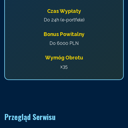
Czas Wypłaty
Do 24h (e-portfele)
Bonus Powitalny
Do 6000 PLN
Wymóg Obrotu
x35
Przegląd Serwisu