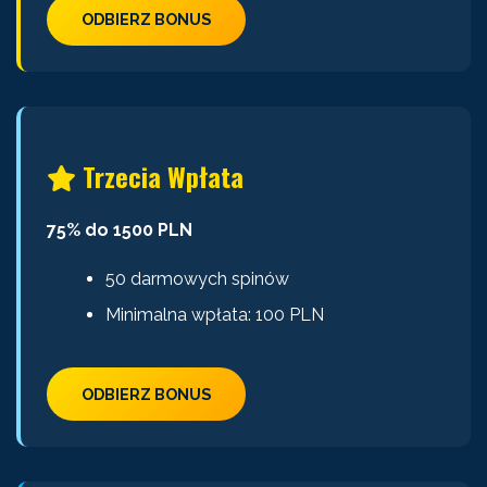
ODBIERZ BONUS
Trzecia Wpłata
75% do 1500 PLN
50 darmowych spinów
Minimalna wpłata: 100 PLN
ODBIERZ BONUS