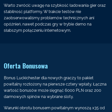
Warto zwrócić uwagę na szybkość ładowania gier oraz
stabilność platformy. W trakcie testów nie
zaobserwowaliśmy problemów technicznych ani
opóźnień, nawet podczas gry w trybie demo na
słabszym połączeniu internetowym.
Oferta Bonusowa
Bonus Luckichester dla nowych graczy to pakiet
powitalny rozłożony na pierwsze cztery wpłaty. Łączna
wartość bonusów może sięgnąć 6000 PLN oraz 200
darmowych spinów na wybrane sloty.
Warunki obrotu bonusem powitalnym wynoszą x35 od